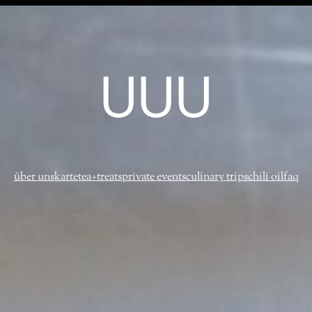
UUU
über uns
karte
tea+treats
private events
culinary trips
chili oil
faq