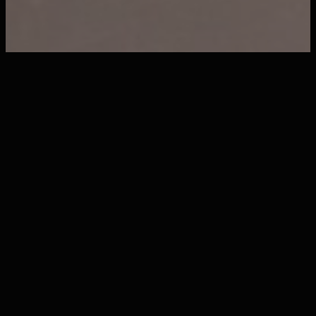
tea+treats
Unser Afternoon Tea mit einer
kuratierten Auswahl chinesischer Tees,
begleitet von süßen und herzhaften
Treats.
Every Sunday