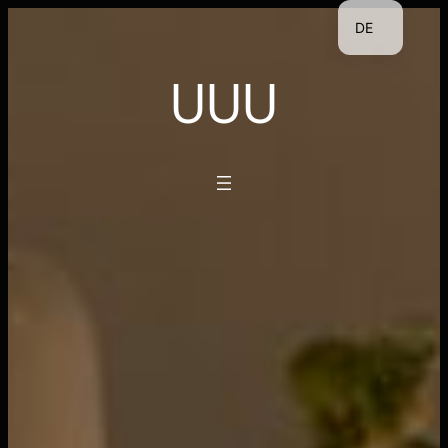
Zum
DE
Inhalt
EN
UUU
springen